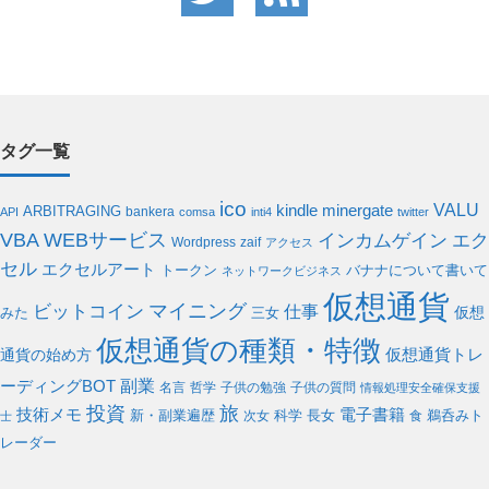
タグ一覧
ico
VALU
kindle
minergate
ARBITRAGING
bankera
API
comsa
inti4
twitter
WEBサービス
VBA
インカムゲイン
エク
Wordpress
zaif
アクセス
セル
エクセルアート
バナナについて書いて
トークン
ネットワークビジネス
仮想通貨
ビットコイン
マイニング
仕事
仮想
みた
三女
仮想通貨の種類・特徴
通貨の始め方
仮想通貨トレ
副業
ーディングBOT
名言
哲学
子供の勉強
子供の質問
情報処理安全確保支援
投資
旅
電子書籍
技術メモ
科学
新・副業遍歴
次女
長女
食
鵜呑みト
士
レーダー