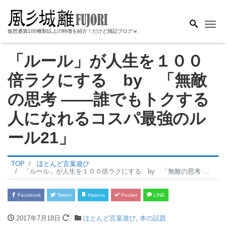
Me
仮想通貨100種類以上の特徴を紹介！だけど雑記ブログｗ
「ルール」が人生を１００
倍ラクにする by 「無敵
の思考 ――誰でもトクする
人になれるコスパ最強のル
ール21」
TOP
ほとんど言葉遊び
「ルール」が人生を１００倍ラクにする by 「無敵の思考 ――誰でもトクする人になれるコスパ最強のルール21」
Facebook
Twitter
Hatena
Pocket
LINE
2017年7月18日
ほとんど言葉遊び
,
本の話題