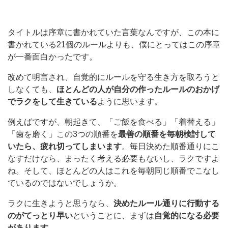
タイトルは序章に書かれていた言葉なんですが、この本に
書かれている21個のルールよりも、僕にとってはこの序章
が一番面白かったです。
改めて明言され、自覚的にルールを守る生き方を取ろうと
しなくても、
ほとんどの人が自分の作ったルールのおかげ
でラクをして生きている
ように思います。
例えばですが、朝起きて、「ご飯を食べる」「着替える」
「歯を磨く」この3つの順番を
最善の順番を毎朝検討して
いたら、疲れ切ってしまいます
。毎日決めた順番通りにこ
なすだけなら、まったく考える必要もないし、ラクですよ
ね。そして、ほとんどの人はこれを毎朝同じ順番でこなし
ているのではないでしょうか。
ラクに生きようと思うなら、
決めたルール通りに行動する
のがてっとり早い
ということに、まずは
自覚的になる必要
があります
。