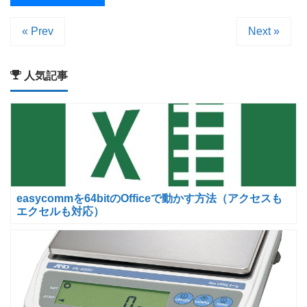
« Prev
Next »
人気記事
easycommを64bitのOfficeで動かす方法（アクセスも
エクセルも対応）