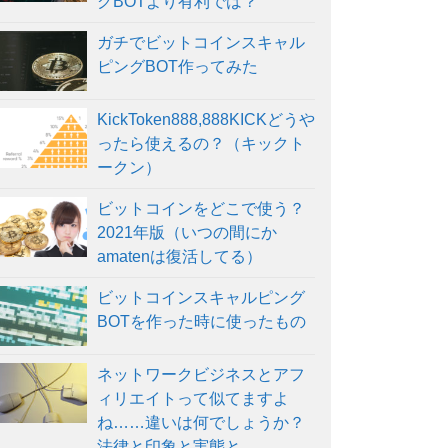
グBOTより有利では？
ガチでビットコインスキャル
ピングBOT作ってみた
KickToken888,888KICKどうや
ったら使えるの？（キックト
ークン）
ビットコインをどこで使う？
2021年版（いつの間にか
amatenは復活してる）
ビットコインスキャルピング
BOTを作った時に使ったもの
ネットワークビジネスとアフ
ィリエイトって似てますよ
ね……違いは何でしょうか？
法律と印象と実態と。