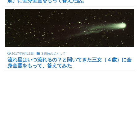
歳）に全身全霊をもって答えた話。
2017年6月13日
３姉妹の父として
流れ星はいつ流れるの？と聞いてきた三女（４歳）に全
身全霊をもって、答えてみた