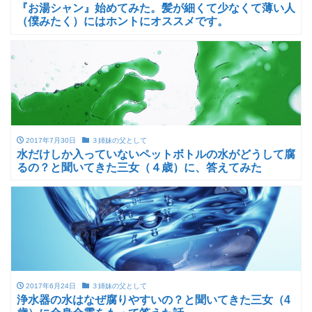
『お湯シャン』始めてみた。髪が細くて少なくて薄い人
（僕みたく）にはホントにオススメです。
2017年7月30日
３姉妹の父として
水だけしか入っていないペットボトルの水がどうして腐
るの？と聞いてきた三女（４歳）に、答えてみた
2017年6月24日
３姉妹の父として
浄水器の水はなぜ腐りやすいの？と聞いてきた三女（4