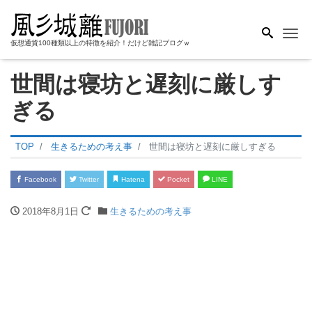
Me
仮想通貨100種類以上の特徴を紹介！だけど雑記ブログｗ
世間は寝坊と遅刻に厳しす
ぎる
TOP
生きるための考え事
世間は寝坊と遅刻に厳しすぎる
Facebook
Twitter
Hatena
Pocket
LINE
2018年8月1日
生きるための考え事