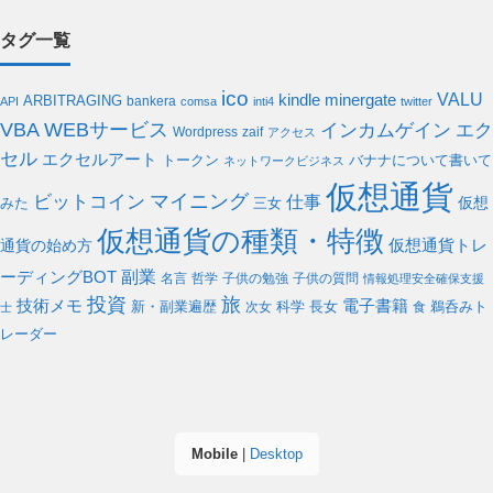
タグ一覧
ico
VALU
kindle
minergate
ARBITRAGING
bankera
API
comsa
inti4
twitter
WEBサービス
VBA
インカムゲイン
エク
Wordpress
zaif
アクセス
セル
エクセルアート
バナナについて書いて
トークン
ネットワークビジネス
仮想通貨
ビットコイン
マイニング
仕事
仮想
みた
三女
仮想通貨の種類・特徴
通貨の始め方
仮想通貨トレ
副業
ーディングBOT
名言
哲学
子供の勉強
子供の質問
情報処理安全確保支援
投資
旅
電子書籍
技術メモ
科学
新・副業遍歴
次女
長女
食
鵜呑みト
士
レーダー
Mobile
|
Desktop