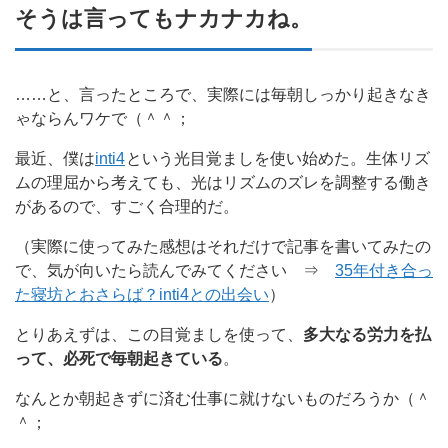
そうは言ってもナカナカね。
……と、言ったところで、実際には毎朝しっかり起きなき
ゃならんワケで（＾＾；
最近、僕は
inti4
という光目覚ましを使い始めた。生体リズ
ムの理屈から考えても、光はリズムのズレを調整する働き
があるので、すごく合理的だ。
（実際に使ってみた感想はそれだけで記事を書いてみたの
で、気が向いたら読んでみてください ⇒
35年付き合っ
た寝坊とおさらば？inti4との出会い
）
とりあえずは、この目覚ましを使って、
多大なる労力を払
って、必死で毎朝起きている
。
なんとか朝起きずに済む仕事に就けないものだろうか（＾
＾；