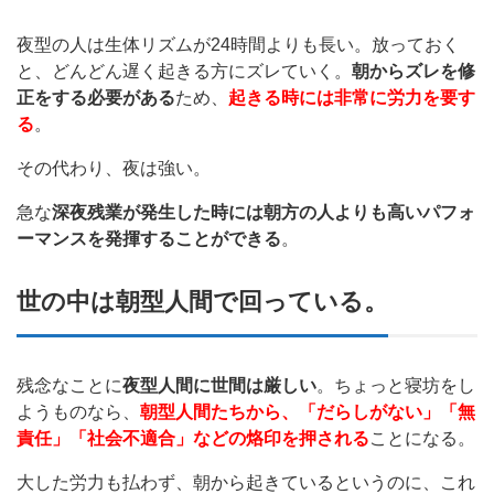
夜型の人は生体リズムが24時間よりも長い。放っておく
と、どんどん遅く起きる方にズレていく。
朝からズレを修
正をする必要がある
ため、
起きる時には非常に労力を要す
る
。
その代わり、夜は強い。
急な
深夜残業が発生した時には朝方の人よりも高いパフォ
ーマンスを発揮することができる
。
世の中は朝型人間で回っている。
残念なことに
夜型人間に世間は厳しい
。ちょっと寝坊をし
ようものなら、
朝型人間たちから、「だらしがない」「無
責任」「社会不適合」などの烙印を押される
ことになる。
大した労力も払わず、朝から起きているというのに、これ