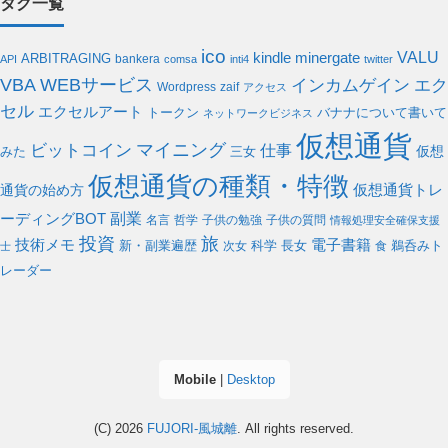
タグ一覧
ico
VALU
kindle
minergate
ARBITRAGING
bankera
API
comsa
inti4
twitter
WEBサービス
VBA
インカムゲイン
エク
Wordpress
zaif
アクセス
セル
エクセルアート
バナナについて書いて
トークン
ネットワークビジネス
仮想通貨
ビットコイン
マイニング
仕事
仮想
みた
三女
仮想通貨の種類・特徴
通貨の始め方
仮想通貨トレ
副業
ーディングBOT
名言
哲学
子供の勉強
子供の質問
情報処理安全確保支援
投資
旅
電子書籍
技術メモ
科学
新・副業遍歴
次女
長女
食
鵜呑みト
士
レーダー
Mobile
|
Desktop
(C) 2026
FUJORI-風城離
. All rights reserved.