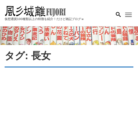
Me
仮想通貨100種類以上の特徴を紹介！だけど雑記ブログｗ
タグ:
長女