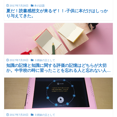
2017年7月28日
本の話題
夏だ！読書感想文が来るぞ！！-子供に本だけはしっか
り与えてきた。
2017年7月26日
３姉妹の父として
知識の記憶と知識に関する評価の記憶はどちらが大切
か。中学校の時に習ったことを忘れる人と忘れない人が
いるのはなぜ？
2017年7月20日
３姉妹の父として