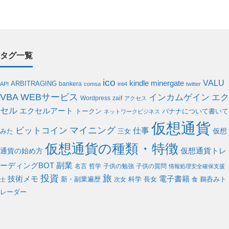
タグ一覧
ico
VALU
kindle
minergate
ARBITRAGING
bankera
API
comsa
inti4
twitter
WEBサービス
VBA
インカムゲイン
エク
Wordpress
zaif
アクセス
セル
エクセルアート
バナナについて書いて
トークン
ネットワークビジネス
仮想通貨
ビットコイン
マイニング
仕事
仮想
みた
三女
仮想通貨の種類・特徴
通貨の始め方
仮想通貨トレ
副業
ーディングBOT
名言
哲学
子供の勉強
子供の質問
情報処理安全確保支援
投資
旅
電子書籍
技術メモ
科学
新・副業遍歴
次女
長女
食
鵜呑みト
士
レーダー