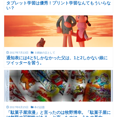
タブレット学習は優秀！プリント学習なんてもういらな
い？
2017年7月13日
３姉妹の父として
通知表には4と5しかなかった父は、1と2しかない娘に
ツイッターを習う。
2017年6月15日
本の話題
「駄菓子屋浪漫」と言ったのは牧野博幸。「駄菓子屋に