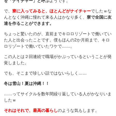
を「ナイチャー」と呼ぶ
ようです。
で、
寮に入ってみると、ほとんどがナイチャー
でしたｗな
んとなく沖縄に憧れて来る人はかなり多く、
寮で全国に友
達を作ることができます。
ちょっと驚いたのが、直前までキロロリゾートで働いてい
た人と出会ったことです。僕もほんの2か月前まで、キロ
ロリゾートで働いていたワケで……。
この人とは２回連続で職場がかぶっているということが発
覚しました。
でも、そこまで珍しい話ではないらしく……
冬は雪山！夏は沖縄！！
……ってサイクルを数年間繰り返している人がかなりいま
したｗ
それはそれで、最高の暮らし
のような気もします。