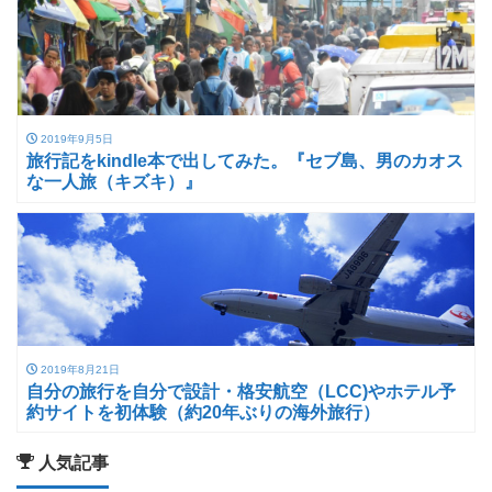
2019年9月5日
旅行記をkindle本で出してみた。『セブ島、男のカオス
な一人旅（キズキ）』
2019年8月21日
自分の旅行を自分で設計・格安航空（LCC)やホテル予
約サイトを初体験（約20年ぶりの海外旅行）
人気記事