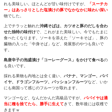
れも美味しい。ほとんどが甘い味付けですが、
「スーチカ
ー」はあっさりとした塩漬けの豚でなかなかに味わい深い
物でした。
上でチラッと触れた
沖縄そばは、カツオと豚のだしを合わ
せた独特の味付け
で、これがまた美味しい。今でもたまに
食べたくなります。ソーキを添えた「ソーキそば」、豚の
臓物の入った「中身そば」など、発展形のやつも良いで
す。
島唐辛子の泡盛漬け「コーレーグース」をかけて食べる
の
も良いです。
採れる果物も内地とは全く違い、
バナナ、マンゴー、パパ
イヤ、ドラゴンフルーツ、パッションフルーツ
など、いか
にも南国って感じのフルーツが取れます。
マンゴーなど、なんだかんだ高級品ですが、
パパイヤは適
当に種を捨てたら、勝手に生えて
きて、数年後には収穫で
きますｗ