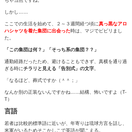
ちゃ当然ですね。
しかし……
ここでの生活を始めて、２～３週間経つ頃に
真っ黒なアロ
ハシャツを着た集団に出会った
時は、マジでビビリまし
た。
「この集団は何？」「そっち系の集団？？」
通勤経路だったため、避けることもできず、真横を通り過
ぎる時に
チラリと見える「告別式」の文字
。
「なるほど、葬式ですか（＾＾；」
なんか別の正装ないんですかね……結構、怖いですよ（T-
T）
言語
若者は比較的標準語に近いが、年寄りは琉球方言を話し、
米軍がいるためそこかしこで英語が聞こえる。