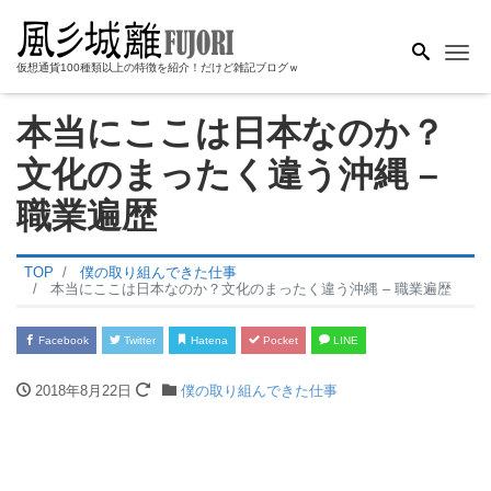
Me
仮想通貨100種類以上の特徴を紹介！だけど雑記ブログｗ
本当にここは日本なのか？
文化のまったく違う沖縄 –
職業遍歴
TOP
僕の取り組んできた仕事
本当にここは日本なのか？文化のまったく違う沖縄 – 職業遍歴
Facebook
Twitter
Hatena
Pocket
LINE
2018年8月22日
僕の取り組んできた仕事