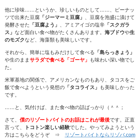
他に珍味……というか、珍しいものとして……、ピーナッ
ツで出来た豆腐
「ジーマーミ豆腐」
、豆腐を泡盛に漬けて
発酵させた
「豆腐よう」
、アミアイゴの塩辛
「スクガラ
ス」
など面白い食べ物がたくさんあります。
海ブドウ
や
生
のモズク
など、海藻類も美味しいです。
それから、簡単に塩もみだけして食べる
「島らっきょう」
や生のまま
サラダで食べる「ゴーヤ」
も味わい深い物でし
た。
米軍基地の関係で、アメリカンなものもあり、タコスをご
飯で食べようという発想の
「タコライス」
も美味しかった
です。
……と、気付けば、また食べ物の話ばっかり（＾＾；
さて、
僕のリゾートバイトのお話はこれが最後
です。正直
言って、
トコトン楽しい経験
でした。やってみようという
方はこちらをどうぞ ⇒
リゾートバイトならリゾバ.com