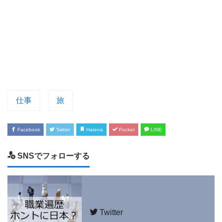
仕事
旅
Facebook
Twitter
Hatena
Pocket
LINE
SNSでフォローする
Twitter