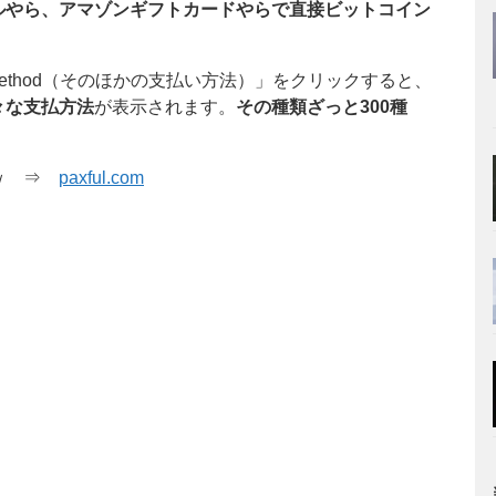
ルやら、アマゾンギフトカードやらで直接ビットコイン
ment method（そのほかの支払い方法）」をクリックすると、
々な支払方法
が表示されます。
その種類ざっと300種
いｗ ⇒
paxful.com