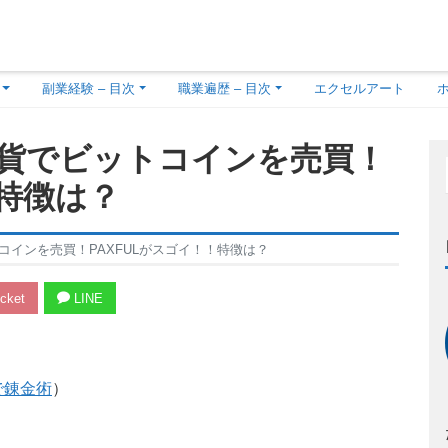
副業経験 – 目次
職業遍歴 – 目次
エクセルアート
貨でビットコインを売買！
！特徴は？
インを売買！PAXFULがスゴイ！！特徴は？
cket
LINE
Lで錬金術
）